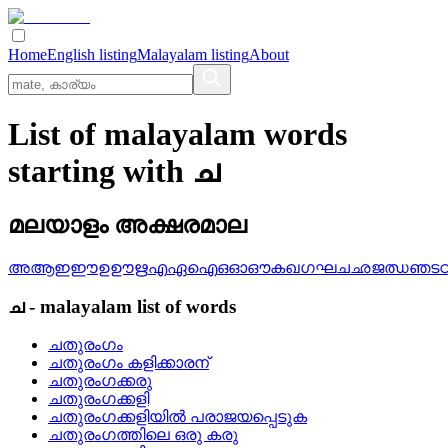
Home
English listing
Malayalam listing
About
List of malayalam words
starting with ച
മലയാളം അക്ഷരമാല
അ
ആ
ഇ
ഈ
ഉ
ഊ
ഋ
എ
ഏ
ഐ
ഒ
ഓ
ഔ
ക
ഖ
ഗ
ഘ
ച
ഛ
ജ
ഝ
ഞ
ട
ച
-
malayalam
list of words
ചതുരംഗം
ചതുരംഗം കളിക്കാരന്
ചതുരംഗക്കരു
ചതുരംഗക്കളി
ചതുരംഗക്കളിയില്‍ പരാജയപ്പെടുക
ചതുരംഗത്തിലെ ഒരു കരു