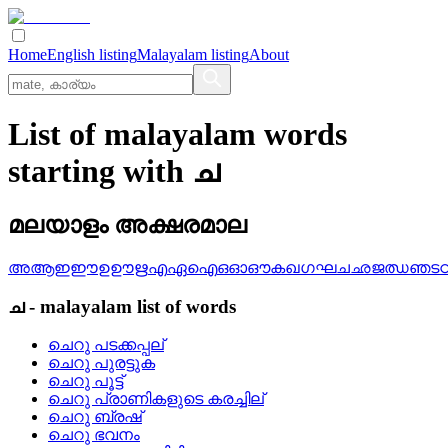
Home
English listing
Malayalam listing
About
List of malayalam words
starting with ച
മലയാളം അക്ഷരമാല
അ
ആ
ഇ
ഈ
ഉ
ഊ
ഋ
എ
ഏ
ഐ
ഒ
ഓ
ഔ
ക
ഖ
ഗ
ഘ
ച
ഛ
ജ
ഝ
ഞ
ട
ച
-
malayalam
list of words
ചെറു പടക്കപ്പല്
ചെറു പുരട്ടുക
ചെറു പൂട്ട്
ചെറു പ്രാണികളുടെ കരച്ചില്
ചെറു ബ്രഷ്
ചെറു ഭവനം