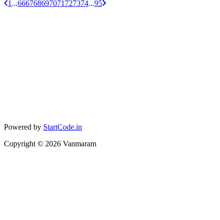
1
...
66
67
68
69
70
71
72
73
74
...
95
Powered by
StartCode.in
Copyright ©
2026
Vanmaram