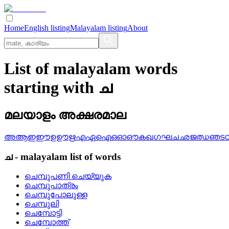
Home
English listing
Malayalam listing
About
List of malayalam words
starting with ച
മലയാളം അക്ഷരമാല
അ
ആ
ഇ
ഈ
ഉ
ഊ
ഋ
എ
ഏ
ഐ
ഒ
ഓ
ഔ
ക
ഖ
ഗ
ഘ
ച
ഛ
ജ
ഝ
ഞ
ട
ച
-
malayalam
list of words
ചെമ്പുപണി ചെയ്യുക
ചെമ്പുപാത്രം
ചെമ്പുപോലുള്ള
ചെമ്പുലി
ചെമ്പോട്ടി
ചെമ്പോത്ത്