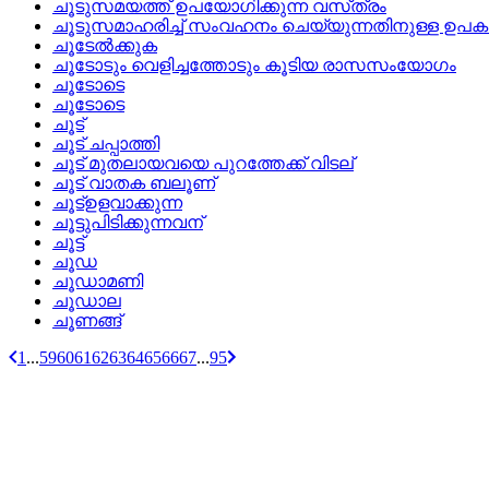
ചൂടുസമയത്ത്‌ ഉപയോഗിക്കുന്ന വസ്‌ത്രം
ചൂടുസമാഹരിച്ച്‌ സംവഹനം ചെയ്യുന്നതിനുള്ള ഉപ
ചൂടേല്‍ക്കുക
ചൂടോടും വെളിച്ചത്തോടും കൂടിയ രാസസംയോഗം
ചൂടോടെ
ചൂടോടെ
ചൂട്
ചൂട്‌ ചപ്പാത്തി
ചൂട്‌ മുതലായവയെ പുറത്തേക്ക്‌ വിടല്
ചൂട്‌ വാതക ബലൂണ്
ചൂട്‌ഉളവാക്കുന്ന
ചൂട്ടുപിടിക്കുന്നവന്
ചൂട്ട്
ചൂഡ
ചൂഡാമണി
ചൂഡാല
ചൂണങ്ങ്
1
...
59
60
61
62
63
64
65
66
67
...
95