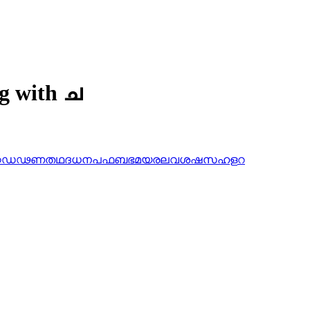
ng with ച
ഠ
ഡ
ഢ
ണ
ത
ഥ
ദ
ധ
ന
പ
ഫ
ബ
ഭ
മ
യ
ര
ല
വ
ശ
ഷ
സ
ഹ
ള
റ