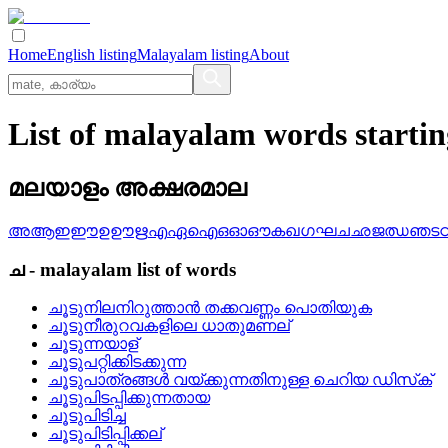
Home
English listing
Malayalam listing
About
List of malayalam words starti
മലയാളം അക്ഷരമാല
അ
ആ
ഇ
ഈ
ഉ
ഊ
ഋ
എ
ഏ
ഐ
ഒ
ഓ
ഔ
ക
ഖ
ഗ
ഘ
ച
ഛ
ജ
ഝ
ഞ
ട
ച
-
malayalam
list of words
ചൂടുനിലനിറുത്താന്‍ തക്കവണ്ണം പൊതിയുക
ചൂടുനീരുറവകളിലെ ധാതുമണല്
ചൂടുന്നയാള്
ചൂടുപറ്റിക്കിടക്കുന്ന
ചൂടുപാത്രങ്ങള്‍ വയ്‌ക്കുന്നതിനുള്ള ചെറിയ ഡിസ്‌ക്
ചൂടുപിടപ്പിക്കുന്നതായ
ചൂടുപിടിച്ച
ചൂടുപിടിപ്പിക്കല്