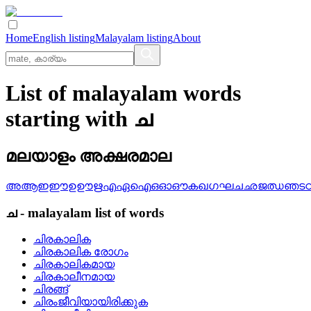
Home
English listing
Malayalam listing
About
List of malayalam words
starting with ച
മലയാളം അക്ഷരമാല
അ
ആ
ഇ
ഈ
ഉ
ഊ
ഋ
എ
ഏ
ഐ
ഒ
ഓ
ഔ
ക
ഖ
ഗ
ഘ
ച
ഛ
ജ
ഝ
ഞ
ട
ച
-
malayalam
list of words
ചിരകാലിക
ചിരകാലിക രോഗം
ചിരകാലികമായ
ചിരകാലീനമായ
ചിരങ്ങ്
ചിരംജീവിയായിരിക്കുക