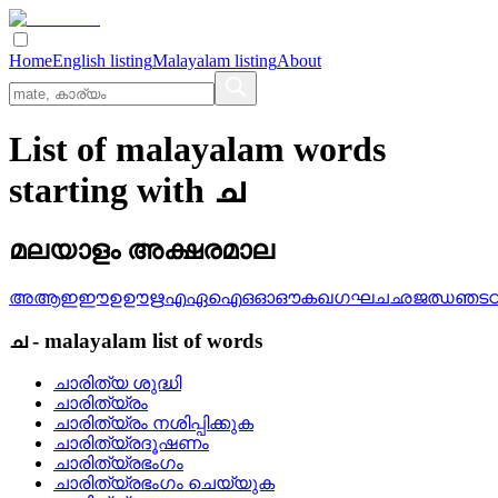
Home
English listing
Malayalam listing
About
List of malayalam words
starting with ച
മലയാളം അക്ഷരമാല
അ
ആ
ഇ
ഈ
ഉ
ഊ
ഋ
എ
ഏ
ഐ
ഒ
ഓ
ഔ
ക
ഖ
ഗ
ഘ
ച
ഛ
ജ
ഝ
ഞ
ട
ച
-
malayalam
list of words
ചാരിത്യ ശുദ്ധി
ചാരിത്യ്രം
ചാരിത്യ്രം നശിപ്പിക്കുക
ചാരിത്യ്രദൂഷണം
ചാരിത്യ്രഭംഗം
ചാരിത്യ്രഭംഗം ചെയ്യുക