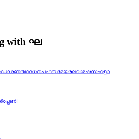
ing with ഘ
ഠ
ഡ
ഢ
ണ
ത
ഥ
ദ
ധ
ന
പ
ഫ
ബ
ഭ
മ
യ
ര
ല
വ
ശ
ഷ
സ
ഹ
ള
റ
്രപ്പണി