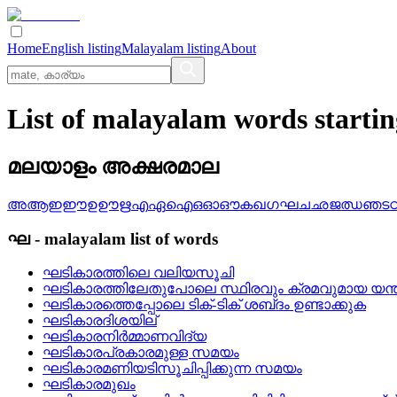
Home
English listing
Malayalam listing
About
List of malayalam words start
മലയാളം അക്ഷരമാല
അ
ആ
ഇ
ഈ
ഉ
ഊ
ഋ
എ
ഏ
ഐ
ഒ
ഓ
ഔ
ക
ഖ
ഗ
ഘ
ച
ഛ
ജ
ഝ
ഞ
ട
ഘ
-
malayalam
list of words
ഘടികാരത്തിലെ വലിയസൂചി
ഘടികാരത്തിലേതുപോലെ സ്ഥിരവും ക്രമവുമായ യന്ത
ഘടികാരത്തെപ്പോലെ ടിക്‌-ടിക്‌ ശബ്‌ദം ഉണ്ടാക്കുക
ഘടികാരദിശയില്
ഘടികാരനിര്‍മ്മാണവിദ്യ
ഘടികാരപ്രകാരമുള്ള സമയം
ഘടികാരമണിയടിസൂചിപ്പിക്കുന്ന സമയം
ഘടികാരമുഖം