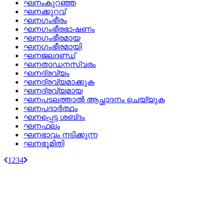
ഘനംകുറഞ്ഞ
ഘനക്കുറവ്
ഘനഗംഭീരം
ഘനഗംഭീരഭാഷണം
ഘനഗംഭീരമായ
ഘനഗംഭീരമായി
ഘനജലദണ്ഡ്
ഘനതാഡനസ്വരം
ഘനദ്രവ്യം
ഘനദ്രവ്യമാക്കുക
ഘനദ്രവ്യമായ
ഘനപടലത്താല്‍ ആച്ഛാദനം ചെയ്യുക
ഘനപദാര്‍ത്ഥം
ഘനപ്പെട്ട ശബ്‌ദം
ഘനഫലം
ഘനഭാവം നടിക്കുന്ന
ഘനഭൂമിതി
1
2
3
4