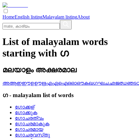
Home
English listing
Malayalam listing
About
List of malayalam words
starting with ഗ
മലയാളം അക്ഷരമാല
അ
ആ
ഇ
ഈ
ഉ
ഊ
ഋ
എ
ഏ
ഐ
ഒ
ഓ
ഔ
ക
ഖ
ഗ
ഘ
ച
ഛ
ജ
ഝ
ഞ
ട
ഗ
-
malayalam
list of words
ഗോക്കള്
ഗോക്കുക
ഗോചരത്വം
ഗോചരമാകുക
ഗോചരമായ
ഗോചരവസ്‌തു