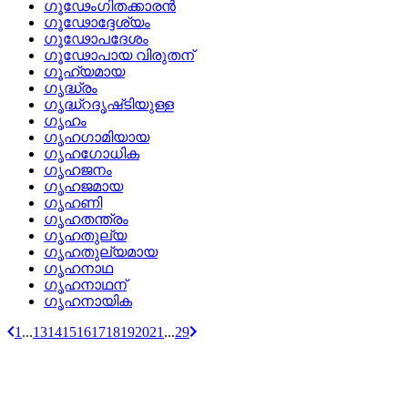
ഗൂഢേംഗിതക്കാരന്‍
ഗൂഢോദ്ദേശ്യം
ഗൂഢോപദേശം
ഗൂഢോപായ വിരുതന്
ഗൂഹ്യമായ
ഗൃദ്ധ്രം
ഗൃദ്ധ്‌റദൃഷ്‌ടിയുള്ള
ഗൃഹം
ഗൃഹഗാമിയായ
ഗൃഹഗോധിക
ഗൃഹജനം
ഗൃഹജമായ
ഗൃഹണി
ഗൃഹതന്ത്രം
ഗൃഹതുല്യ
ഗൃഹതുല്യമായ
ഗൃഹനാഥ
ഗൃഹനാഥന്
ഗൃഹനായിക
1
...
13
14
15
16
17
18
19
20
21
...
29