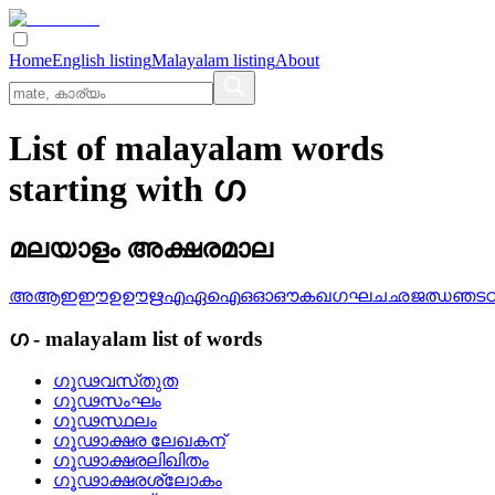
Home
English listing
Malayalam listing
About
List of malayalam words
starting with ഗ
മലയാളം അക്ഷരമാല
അ
ആ
ഇ
ഈ
ഉ
ഊ
ഋ
എ
ഏ
ഐ
ഒ
ഓ
ഔ
ക
ഖ
ഗ
ഘ
ച
ഛ
ജ
ഝ
ഞ
ട
ഗ
-
malayalam
list of words
ഗൂഢവസ്‌തുത
ഗൂഢസംഘം
ഗൂഢസ്ഥലം
ഗൂഢാക്ഷര ലേഖകന്
ഗൂഢാക്ഷരലിഖിതം
ഗൂഢാക്ഷരശ്ലോകം