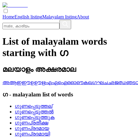
Home
English listing
Malayalam listing
About
List of malayalam words
starting with ഗ
മലയാളം അക്ഷരമാല
അ
ആ
ഇ
ഈ
ഉ
ഊ
ഋ
എ
ഏ
ഐ
ഒ
ഓ
ഔ
ക
ഖ
ഗ
ഘ
ച
ഛ
ജ
ഝ
ഞ
ട
ഗ
-
malayalam
list of words
ഗുണപ്പെടുത്തല്
ഗുണപ്പെടുത്തല്‍
ഗുണപ്പെടുത്തുക
ഗുണപ്രതീക്ഷ
ഗുണപ്രദമായ
ഗുണപ്രദമായി