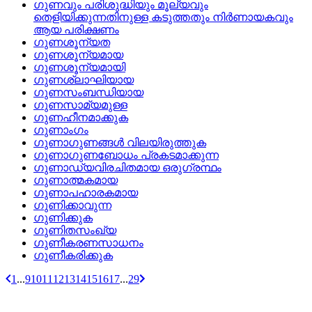
ഗുണവും പരിശുദ്ധിയും മൂല്യവും
തെളിയിക്കുന്നതിനുള്ള കടുത്തതും നിര്‍ണായകവും
ആയ പരിക്ഷണം
ഗുണശൂന്യത
ഗുണശൂന്യമായ
ഗുണശൂന്യമായി
ഗുണശ്ലാഘിയായ
ഗുണസംബന്ധിയായ
ഗുണസാമ്യമുള്ള
ഗുണഹീനമാക്കുക
ഗുണാംഗം
ഗുണാഗുണങ്ങള്‍ വിലയിരുത്തുക
ഗുണാഗുണബോധം പ്രകടമാക്കുന്ന
ഗുണാഡ്യവിരചിതമായ ഒരുഗ്രന്ഥം
ഗുണാത്മകമായ
ഗുണാപഹാരകമായ
ഗുണിക്കാവുന്ന
ഗുണിക്കുക
ഗുണിതസംഖ്യ
ഗുണീകരണസാധനം
ഗുണീകരിക്കുക
1
...
9
10
11
12
13
14
15
16
17
...
29