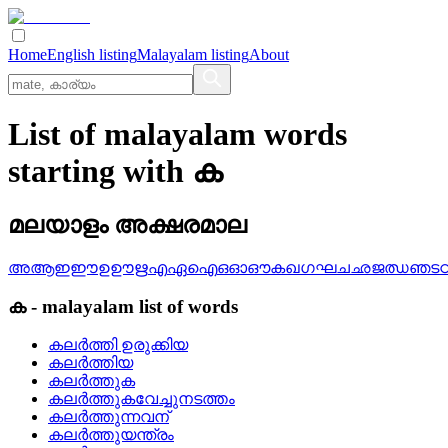
Home
English listing
Malayalam listing
About
List of malayalam words
starting with ക
മലയാളം അക്ഷരമാല
അ
ആ
ഇ
ഈ
ഉ
ഊ
ഋ
എ
ഏ
ഐ
ഒ
ഓ
ഔ
ക
ഖ
ഗ
ഘ
ച
ഛ
ജ
ഝ
ഞ
ട
ക
-
malayalam
list of words
കലര്‍ത്തി ഉരുക്കിയ
കലര്‍ത്തിയ
കലര്‍ത്തുക
കലര്‍ത്തുകവേച്ചുനടത്തം
കലര്‍ത്തുന്നവന്
കലര്‍ത്തുയന്ത്രം