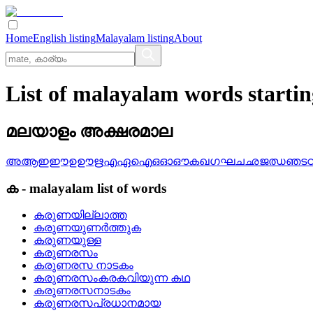
Home
English listing
Malayalam listing
About
List of malayalam words starti
മലയാളം അക്ഷരമാല
അ
ആ
ഇ
ഈ
ഉ
ഊ
ഋ
എ
ഏ
ഐ
ഒ
ഓ
ഔ
ക
ഖ
ഗ
ഘ
ച
ഛ
ജ
ഝ
ഞ
ട
ക
-
malayalam
list of words
കരുണയില്ലാത്ത
കരുണയുണര്‍ത്തുക
കരുണയുള്ള
കരുണരസം
കരുണരസ നാടകം
കരുണരസംകരകവിയുന്ന കഥ
കരുണരസനാടകം
കരുണരസപ്രധാനമായ