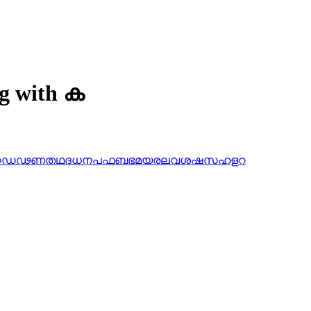
ng with ക
ഠ
ഡ
ഢ
ണ
ത
ഥ
ദ
ധ
ന
പ
ഫ
ബ
ഭ
മ
യ
ര
ല
വ
ശ
ഷ
സ
ഹ
ള
റ