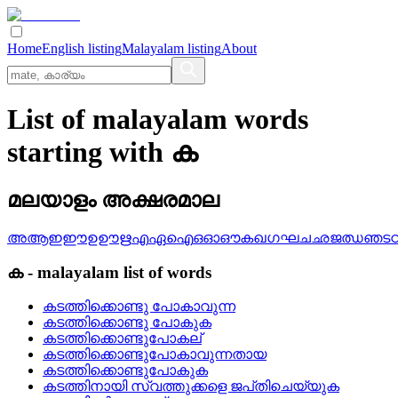
Home
English listing
Malayalam listing
About
List of malayalam words
starting with ക
മലയാളം അക്ഷരമാല
അ
ആ
ഇ
ഈ
ഉ
ഊ
ഋ
എ
ഏ
ഐ
ഒ
ഓ
ഔ
ക
ഖ
ഗ
ഘ
ച
ഛ
ജ
ഝ
ഞ
ട
ക
-
malayalam
list of words
കടത്തിക്കൊണ്ടു പോകാവുന്ന
കടത്തിക്കൊണ്ടു പോകുക
കടത്തിക്കൊണ്ടുപോകല്
കടത്തിക്കൊണ്ടുപോകാവുന്നതായ
കടത്തിക്കൊണ്ടുപോകുക
കടത്തിനായി സ്വത്തുക്കളെ ജപ്‌തിചെയ്യുക