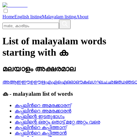
Home
English listing
Malayalam listing
About
List of malayalam words
starting with ക
മലയാളം അക്ഷരമാല
അ
ആ
ഇ
ഈ
ഉ
ഊ
ഋ
എ
ഏ
ഐ
ഒ
ഓ
ഔ
ക
ഖ
ഗ
ഘ
ച
ഛ
ജ
ഝ
ഞ
ട
ക
-
malayalam
list of words
കപ്പലിന്‍റെ അമരക്കാരന്
കപ്പലിന്‍റെ അമരക്കാരന്‍
കപ്പലിന്റെ ഇടതുഭാഗം
കപ്പലിന്റെ ഒരറ്റം തൊട്ട്‌ മറ്റേ അറ്റം വരെ
കപ്പലിന്‍റെ കപ്പിത്താന്
കപ്പലിന്‍റെ കപ്പിത്താന്‍