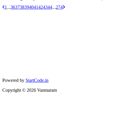
1
...
36
37
38
39
40
41
42
43
44
...
274
Powered by
StartCode.in
Copyright ©
2026
Vanmaram