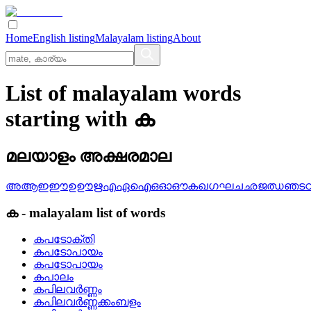
Home
English listing
Malayalam listing
About
List of malayalam words
starting with ക
മലയാളം അക്ഷരമാല
അ
ആ
ഇ
ഈ
ഉ
ഊ
ഋ
എ
ഏ
ഐ
ഒ
ഓ
ഔ
ക
ഖ
ഗ
ഘ
ച
ഛ
ജ
ഝ
ഞ
ട
ക
-
malayalam
list of words
കപടോക്തി
കപടോപായം
കപടോപായം
കപാലം
കപിലവര്‍ണ്ണം
കപിലവര്‍ണ്ണക്കംബളം