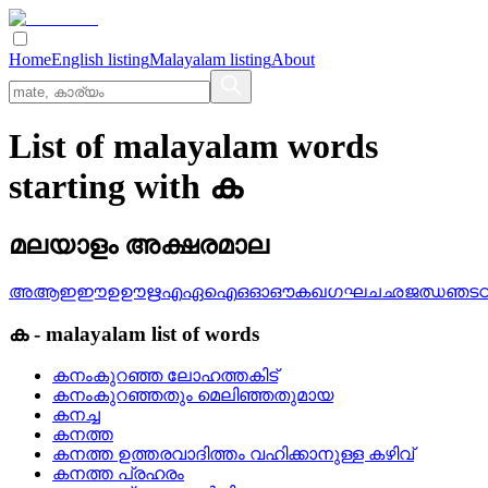
Home
English listing
Malayalam listing
About
List of malayalam words
starting with ക
മലയാളം അക്ഷരമാല
അ
ആ
ഇ
ഈ
ഉ
ഊ
ഋ
എ
ഏ
ഐ
ഒ
ഓ
ഔ
ക
ഖ
ഗ
ഘ
ച
ഛ
ജ
ഝ
ഞ
ട
ക
-
malayalam
list of words
കനംകുറഞ്ഞ ലോഹത്തകിട്
കനംകുറഞ്ഞതും മെലിഞ്ഞതുമായ
കനച്ച
കനത്ത
കനത്ത ഉത്തരവാദിത്തം വഹിക്കാനുള്ള കഴിവ്
കനത്ത പ്രഹരം