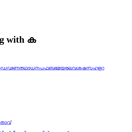
ng with ക
ഠ
ഡ
ഢ
ണ
ത
ഥ
ദ
ധ
ന
പ
ഫ
ബ
ഭ
മ
യ
ര
ല
വ
ശ
ഷ
സ
ഹ
ള
റ
താവ്