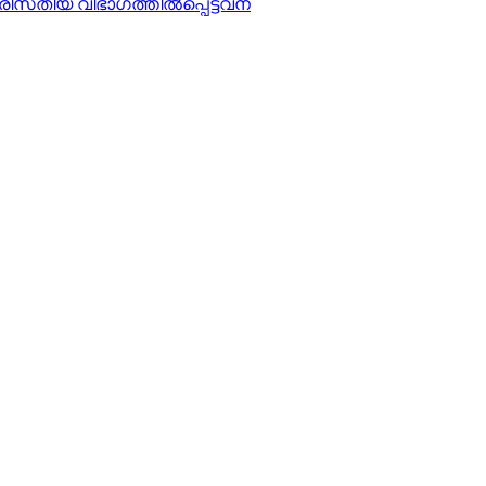
രിസ്‌തീയ വിഭാഗത്തില്‍പ്പെട്ടവന്