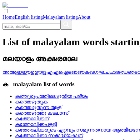
Home
English listing
Malayalam listing
About
List of malayalam words starti
മലയാളം അക്ഷരമാല
അ
ആ
ഇ
ഈ
ഉ
ഊ
ഋ
എ
ഏ
ഐ
ഒ
ഓ
ഔ
ക
ഖ
ഗ
ഘ
ച
ഛ
ജ
ഝ
ഞ
ട
ക
-
malayalam
list of words
കത്തുരൂപത്തിലെഴുതിയ പദ്യം
കത്തെഴുതുക
കത്തെഴുതുന്ന ആള്
കത്തെഴുത്തു കടലാസ്
കത്തോലിക്കന്
കത്തോലിക്കപള്ളി
കത്തോലിക്കരുടെ ഏറ്റവും സമുന്നതനായ ആത്മീയനേ
കത്തോലിക്കാ സഭാദ്ധ്യക്ഷന്