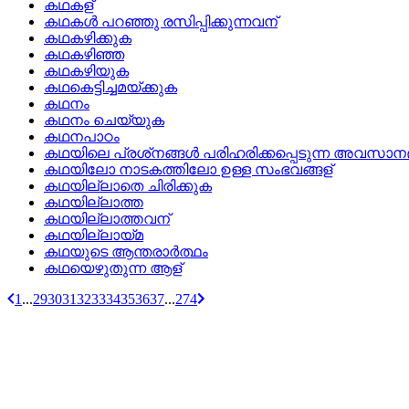
കഥകള്
കഥകള്‍ പറഞ്ഞു രസിപ്പിക്കുന്നവന്
കഥകഴിക്കുക
കഥകഴിഞ്ഞ
കഥകഴിയുക
കഥകെട്ടിച്ചമയ്‌ക്കുക
കഥനം
കഥനം ചെയ്യുക
കഥനപാഠം
കഥയിലെ പ്രശ്‌നങ്ങള്‍ പരിഹരിക്കപ്പെടുന്ന അവസാ
കഥയിലോ നാടകത്തിലോ ഉള്ള സംഭവങ്ങള്
കഥയില്ലാതെ ചിരിക്കുക
കഥയില്ലാത്ത
കഥയില്ലാത്തവന്
കഥയില്ലായ്‌മ
കഥയുടെ ആന്തരാര്‍ത്ഥം
കഥയെഴുതുന്ന ആള്
1
...
29
30
31
32
33
34
35
36
37
...
274