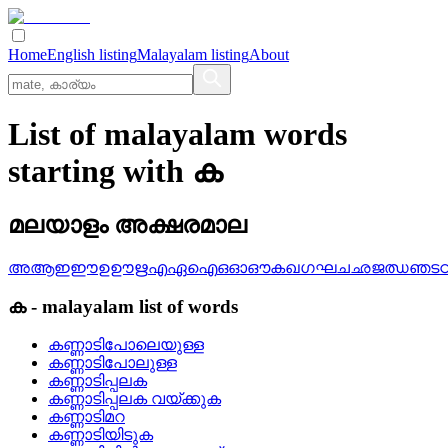
Home
English listing
Malayalam listing
About
List of malayalam words
starting with ക
മലയാളം അക്ഷരമാല
അ
ആ
ഇ
ഈ
ഉ
ഊ
ഋ
എ
ഏ
ഐ
ഒ
ഓ
ഔ
ക
ഖ
ഗ
ഘ
ച
ഛ
ജ
ഝ
ഞ
ട
ക
-
malayalam
list of words
കണ്ണാടിപോലെയുള്ള
കണ്ണാടിപോലുള്ള
കണ്ണാടിപ്പലക
കണ്ണാടിപ്പലക വയ്‌ക്കുക
കണ്ണാടിമറ
കണ്ണാടിയിടുക