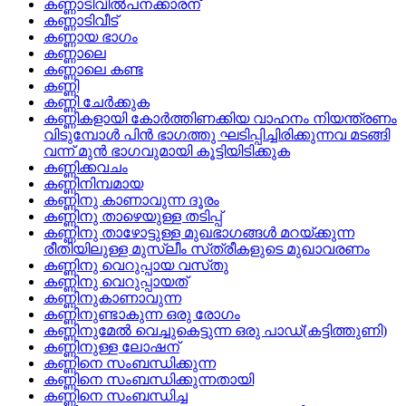
കണ്ണാടിവില്‍പനക്കാരന്
കണ്ണാടിവീട്
കണ്ണായ ഭാഗം
കണ്ണാലെ
കണ്ണാലെ കണ്ട
കണ്ണി
കണ്ണി ചേര്‍ക്കുക
കണ്ണികളായി കോര്‍ത്തിണക്കിയ വാഹനം നിയന്ത്രണം
വിടുമ്പോള്‍ പിന്‍ ഭാഗത്തു ഘടിപ്പിച്ചിരിക്കുന്നവ മടങ്ങി
വന്ന്‌ മുന്‍ ഭാഗവുമായി കൂട്ടിയിടിക്കുക
കണ്ണിക്കവചം
കണ്ണിനിമ്പമായ
കണ്ണിനു കാണാവുന്ന ദൂരം
കണ്ണിനു താഴെയുള്ള തടിപ്പ്
കണ്ണിനു താഴോട്ടുള്ള മുഖഭാഗങ്ങള്‍ മറയ്‌ക്കുന്ന
രീതിയിലുള്ള മുസ്ലീം സ്‌ത്രീകളുടെ മുഖാവരണം
കണ്ണിനു വെറുപ്പായ വസ്‌തു
കണ്ണിനു വെറുപ്പായത്
കണ്ണിനുകാണാവുന്ന
കണ്ണിനുണ്ടാകുന്ന ഒരു രോഗം
കണ്ണിനുമേല്‍ വെച്ചുകെട്ടുന്ന ഒരു പാഡ്(കട്ടിത്തുണി)
കണ്ണിനുള്ള ലോഷന്
കണ്ണിനെ സംബന്ധിക്കുന്ന
കണ്ണിനെ സംബന്ധിക്കുന്നതായി
കണ്ണിനെ സംബന്ധിച്ച