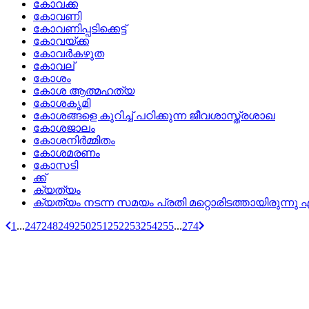
കോവക്ക
കോവണി
കോവണിപ്പടിക്കെട്ട്
കോവയ്ക്ക
കോവര്‍കഴുത
കോവല്
കോശം
കോശ ആത്മഹത്യ
കോശകൃമി
കോശങ്ങളെ കുറിച്ച് പഠിക്കുന്ന ജീവശാസ്ത്രശാഖ
കോശജാലം
കോശനിര്‍മ്മിതം
കോശമരണം
കോസടി
ക്ക്
ക്യത്യം
ക്യത്യം നടന്ന സമയം പ്രതി മറ്റൊരിടത്തായിരുന്നു 
1
...
247
248
249
250
251
252
253
254
255
...
274