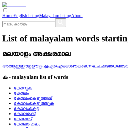
Home
English listing
Malayalam listing
About
List of malayalam words starti
മലയാളം അക്ഷരമാല
അ
ആ
ഇ
ഈ
ഉ
ഊ
ഋ
എ
ഏ
ഐ
ഒ
ഓ
ഔ
ക
ഖ
ഗ
ഘ
ച
ഛ
ജ
ഝ
ഞ
ട
ക
-
malayalam
list of words
കോറുക
കോലം
കോലംകെടുത്തല്
കോലംകെടുത്തുക
കോലംകെട്ട
കോലരക്ക്
കോലാട്
കോലാഹലം