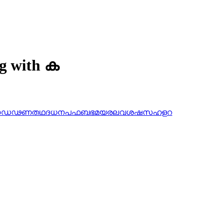
ng with ക
ഠ
ഡ
ഢ
ണ
ത
ഥ
ദ
ധ
ന
പ
ഫ
ബ
ഭ
മ
യ
ര
ല
വ
ശ
ഷ
സ
ഹ
ള
റ