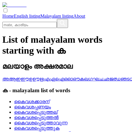
Home
English listing
Malayalam listing
About
List of malayalam words
starting with ക
മലയാളം അക്ഷരമാല
അ
ആ
ഇ
ഈ
ഉ
ഊ
ഋ
എ
ഏ
ഐ
ഒ
ഓ
ഔ
ക
ഖ
ഗ
ഘ
ച
ഛ
ജ
ഝ
ഞ
ട
ക
-
malayalam
list of words
കൈവശക്കാരന്
കൈവശപ്പണയം
കൈവശപ്പെടുത്തല്
കൈവശപ്പെടുത്തല്‍
കൈവശപ്പെടുത്താവുന്ന
കൈവശപ്പെടുത്തുക