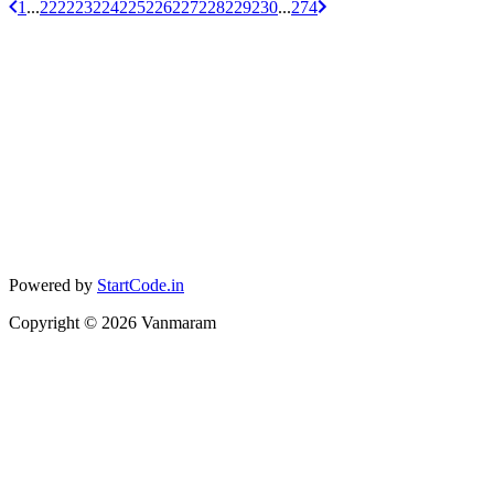
1
...
222
223
224
225
226
227
228
229
230
...
274
Powered by
StartCode.in
Copyright ©
2026
Vanmaram