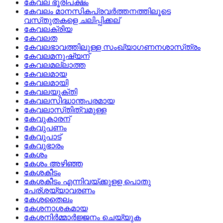
കേവല ഭൂരിപക്ഷം
കേവലം മാനസികപ്രവര്‍ത്തനത്തിലൂടെ
വസ്‌തുതകളെ ചലിപ്പിക്കല്
കേവലക്രിയ
കേവലത
കേവലഭാവത്തിലുള്ള സംഖ്യാഗണനശാസ്‌ത്രം
കേവലമനുഷ്യന്
കേവലമല്ലാത്ത
കേവലമായ
കേവലമായി
കേവലയുക്തി
കേവലസിദ്ധാന്തപരമായ
കേവലാസ്‌തിത്വമുള്ള
കേവുകാരന്
കേവുപണം
കേവുപാട്
കേവുഭാരം
കേശം
കേശം അഴിഞ്ഞ
കേശകീടം
കേശകീടം എന്നിവയ്ക്കുളള പൊതു
പേര്ശയ്യാവരണം
കേശതൈലം
കേശനാശകമായ
കേശനിര്‍മ്മാര്‍ജ്ജനം ചെയ്യുക