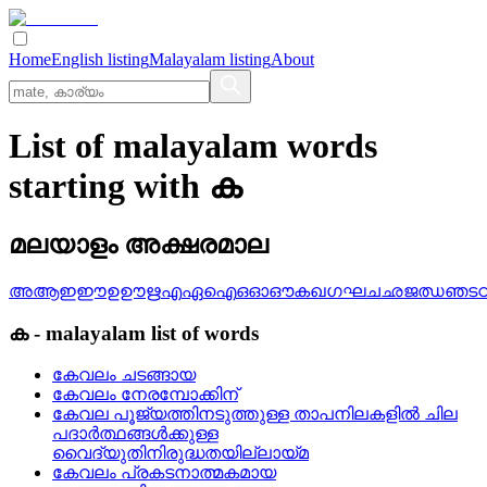
Home
English listing
Malayalam listing
About
List of malayalam words
starting with ക
മലയാളം അക്ഷരമാല
അ
ആ
ഇ
ഈ
ഉ
ഊ
ഋ
എ
ഏ
ഐ
ഒ
ഓ
ഔ
ക
ഖ
ഗ
ഘ
ച
ഛ
ജ
ഝ
ഞ
ട
ക
-
malayalam
list of words
കേവലം ചടങ്ങായ
കേവലം നേരമ്പോക്കിന്
കേവല പൂജ്യത്തിനടുത്തുള്ള താപനിലകളില്‍ ചില
പദാര്‍ത്ഥങ്ങള്‍ക്കുള്ള
വൈദ്യുതിനിരുദ്ധതയില്ലായ്മ
കേവലം പ്രകടനാത്മകമായ