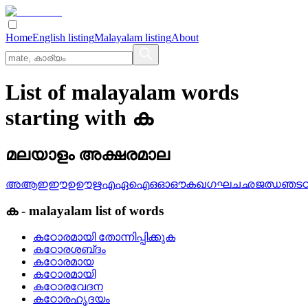
Home
English listing
Malayalam listing
About
List of malayalam words
starting with ക
മലയാളം അക്ഷരമാല
അ
ആ
ഇ
ഈ
ഉ
ഊ
ഋ
എ
ഏ
ഐ
ഒ
ഓ
ഔ
ക
ഖ
ഗ
ഘ
ച
ഛ
ജ
ഝ
ഞ
ട
ക
-
malayalam
list of words
കഠോരമായി തോന്നിപ്പിക്കുക
കഠോരശബ്‌ദം
കഠോരമായ
കഠോരമായി
കഠോരവേദന
കഠോരഹൃദയം