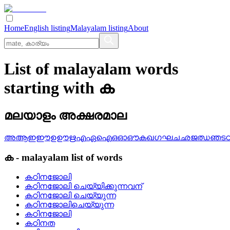
Home
English listing
Malayalam listing
About
List of malayalam words
starting with ക
മലയാളം അക്ഷരമാല
അ
ആ
ഇ
ഈ
ഉ
ഊ
ഋ
എ
ഏ
ഐ
ഒ
ഓ
ഔ
ക
ഖ
ഗ
ഘ
ച
ഛ
ജ
ഝ
ഞ
ട
ക
-
malayalam
list of words
കഠിനജോലി
കഠിനജോലി ചെയ്യിക്കുന്നവന്
കഠിനജോലി ചെയ്യുന്ന
കഠിനജോലിചെയ്യുന്ന
കഠിനജോലി
കഠിനത