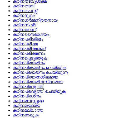
കഠിനതടവുശിക്ഷ
കഠിനതടവ്
കഠിനതപസ്സ്
കഠിനദുഃഖം
കഠിനധര്‍മ്മനിരതനായ
കഠിനനിഷ്‌ട
കഠിനനോവ്
കഠിനനൈരാശ്യം
കഠിനപരിശ്രമം
കഠിനപരീക്ഷ
കഠിനപരീക്ഷകന്
കഠിനപരീക്ഷണം
കഠിനപ്പെടുത്തുക
കഠിനപ്രയത്‌നം
കഠിനപ്രയത്‌നം ചെയ്യുക
കഠിനപ്രയത്‌നം ചെയ്യുന്ന
കഠിനപ്രയത്നശീലമായ
കഠിനപ്രയത്‌നസിദ്ധമായ
കഠിനപ്രവൃത്തി
കഠിനപ്രവൃത്തി ചെയ്യുക
കഠിനപ്രശ്‌നം
കഠിനമനസ്സുള്ള
കഠിനമയമായ
കഠിനമല്ലാത്ത
കഠിനമാകുക