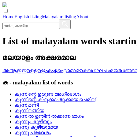
Home
English listing
Malayalam listing
About
List of malayalam words starti
മലയാളം അക്ഷരമാല
അ
ആ
ഇ
ഈ
ഉ
ഊ
ഋ
എ
ഏ
ഐ
ഒ
ഓ
ഔ
ക
ഖ
ഗ
ഘ
ച
ഛ
ജ
ഝ
ഞ
ട
ക
-
malayalam
list of words
കുന്നിന്റെ ഉരുണ്ട അഗ്രഭാഗം
കുന്നിന്റെ കിഴുക്കാംതൂക്കായ ചെരിവ്
കുന്നിമണി
കുന്നിറങ്ങിയ
കുന്നില്‍ ഉന്തിനില്‍ക്കുന്ന ഭാഗം
കുന്നും കുഴിയും
കുന്നു കുഴിയുമായ
കുന്നു പ്രദേശം