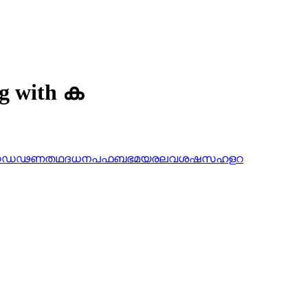
ng with ക
ഠ
ഡ
ഢ
ണ
ത
ഥ
ദ
ധ
ന
പ
ഫ
ബ
ഭ
മ
യ
ര
ല
വ
ശ
ഷ
സ
ഹ
ള
റ