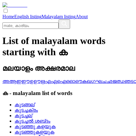
Home
English listing
Malayalam listing
About
List of malayalam words
starting with ക
മലയാളം അക്ഷരമാല
അ
ആ
ഇ
ഈ
ഉ
ഊ
ഋ
എ
ഏ
ഐ
ഒ
ഓ
ഔ
ക
ഖ
ഗ
ഘ
ച
ഛ
ജ
ഝ
ഞ
ട
ക
-
malayalam
list of words
കുടങ്ങല്
കുടച്ചക്രം
കുടച്ചല്
കുടച്ചല്‍ ശബ്‌ദം
കുടഞ്ഞു കളയുക
കുടഞ്ഞുകളയുക