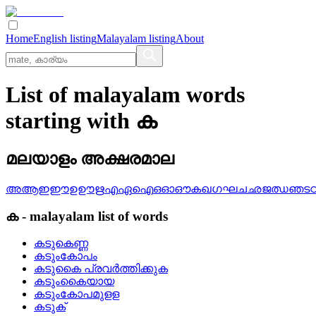
Home
English listing
Malayalam listing
About
List of malayalam words
starting with ക
മലയാളം അക്ഷരമാല
അ
ആ
ഇ
ഈ
ഉ
ഊ
ഋ
എ
ഏ
ഐ
ഒ
ഓ
ഔ
ക
ഖ
ഗ
ഘ
ച
ഛ
ജ
ഝ
ഞ
ട
ക
-
malayalam
list of words
കടുകെണ്ണ
കടുംകോപം
കടുകൈ പ്രവര്‍ത്തിക്കുക
കടുംകൈയായ
കടുംകോപമുളള
കടുക്