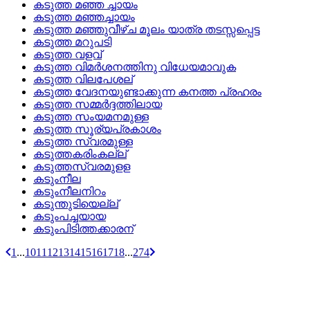
കടുത്ത മഞ്ഞ ച്ചായം
കടുത്ത മഞ്ഞച്ചായം
കടുത്ത മഞ്ഞുവീഴ്‌ച മൂലം യാത്ര തടസ്സപ്പെട്ട
കടുത്ത മറുപടി
കടുത്ത വളവ്
കടുത്ത വിമര്‍ശനത്തിനു വിധേയമാവുക
കടുത്ത വിലപേശല്
കടുത്ത വേദനയുണ്ടാക്കുന്ന കനത്ത പ്രഹരം
കടുത്ത സമ്മര്‍ദ്ദത്തിലായ
കടുത്ത സംയമനമുള്ള
കടുത്ത സൂര്യപ്രകാശം
കടുത്ത സ്വരമുള്ള
കടുത്തകരിംകല്ല്
കടുത്തസ്വരമുളള
കടുംനീല
കടുംനീലനിറം
കടുന്തുടിയെല്ല്
കടുംപച്ചയായ
കടുംപിടിത്തക്കാരന്
1
...
10
11
12
13
14
15
16
17
18
...
274