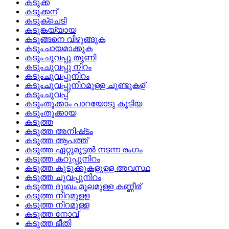
കടുക്ക
കടുക്കന്
കടുക്‌ചെടി
കടുങ്കയ്യായ
കടുങ്ങനെ വിഴുങ്ങുക
കടുംചായമാക്കുക
കടുംചുവപ്പു തുണി
കടുംചുവപ്പു നിറം
കടുംചുവപ്പുനിറം
കടുംചുവപ്പുനിറമുള്ള ചുണ്ടുകള്
കടുംചുവപ്പ്
കടുംതൂക്കാം പാറയോടു കൂടിയ
കടുംതൂക്കായ
കടുത്ത
കടുത്ത അനിഷ്‌ടം
കടുത്ത ആപത്ത്
കടുത്ത ഏറ്റുമുട്ടല്‍ നടന്ന രംഗം
കടുത്ത കറുപ്പുനിറം
കടുത്ത കുടുക്കുകളുള്ള അവസ്ഥ
കടുത്ത ചുവപ്പുനിറം
കടുത്ത ദുഃഖം മൂലമുള്ള കണ്ണീര്
കടുത്ത നിറമുളള
കടുത്ത നിറമുള്ള
കടുത്ത നോവ്
കടുത്ത ഭീതി