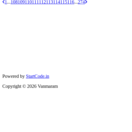
1
...
108
109
110
111
112
113
114
115
116
...
274
Powered by
StartCode.in
Copyright ©
2026
Vanmaram