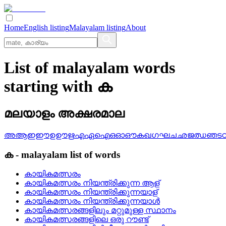
Home
English listing
Malayalam listing
About
List of malayalam words
starting with ക
മലയാളം അക്ഷരമാല
അ
ആ
ഇ
ഈ
ഉ
ഊ
ഋ
എ
ഏ
ഐ
ഒ
ഓ
ഔ
ക
ഖ
ഗ
ഘ
ച
ഛ
ജ
ഝ
ഞ
ട
ക
-
malayalam
list of words
കായികമത്സരം
കായികമത്സരം നിയന്ത്രിക്കുന്ന ആള്
കായികമത്സരം നിയന്ത്രിക്കുന്നയാള്
കായികമത്സരം നിയന്ത്രിക്കുന്നയാള്‍
കായികമത്സരങ്ങളിലും മറ്റുമുള്ള സ്ഥാനം
കായികമത്സരങ്ങളിലെ ഒരു റൗണ്ട്