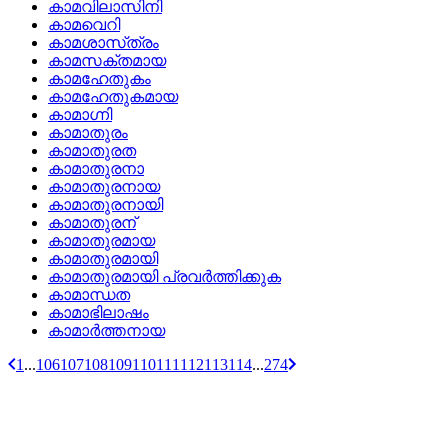
കാമവിലാസിനി
കാമവെറി
കാമശാസ്‌ത്രം
കാമസക്തമായ
കാമഹേതുകം
കാമഹേതുകമായ
കാമാഗ്നി
കാമാതുരം
കാമാതുരത
കാമാതുരനാ
കാമാതുരനായ
കാമാതുരനായി
കാമാതുരന്
കാമാതുരമായ
കാമാതുരമായി
കാമാതുരമായി പ്രവര്‍ത്തിക്കുക
കാമാന്ധത
കാമാഭിലാഷം
കാമാര്‍ത്തനായ
1
...
106
107
108
109
110
111
112
113
114
...
274