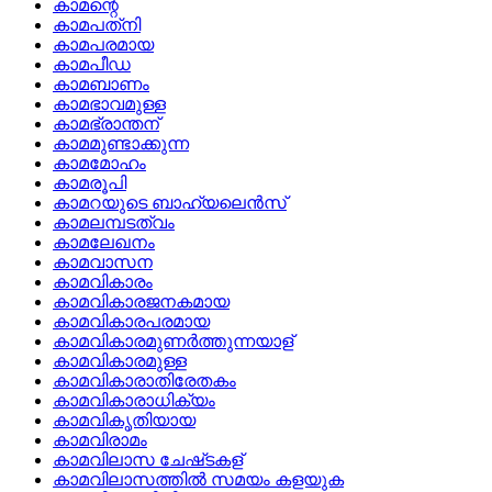
കാമന്റെ
കാമപത്‌നി
കാമപരമായ
കാമപീഡ
കാമബാണം
കാമഭാവമുള്ള
കാമഭ്രാന്തന്
കാമമുണ്ടാക്കുന്ന
കാമമോഹം
കാമരൂപി
കാമറയുടെ ബാഹ്യലെന്‍സ്
കാമലമ്പടത്വം
കാമലേഖനം
കാമവാസന
കാമവികാരം
കാമവികാരജനകമായ
കാമവികാരപരമായ
കാമവികാരമുണര്‍ത്തുന്നയാള്
കാമവികാരമുള്ള
കാമവികാരാതിരേതകം
കാമവികാരാധിക്യം
കാമവികൃതിയായ
കാമവിരാമം
കാമവിലാസ ചേഷ്‌ടകള്
കാമവിലാസത്തില്‍ സമയം കളയുക