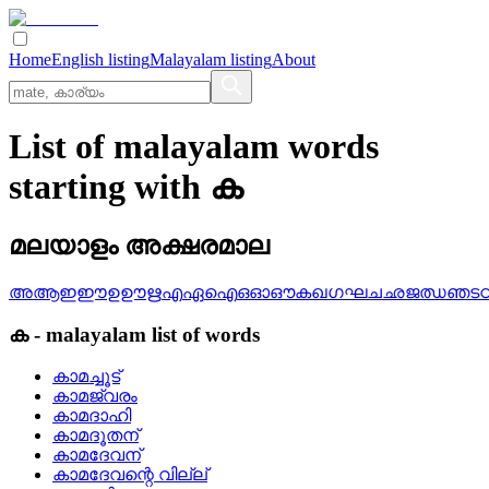
Home
English listing
Malayalam listing
About
List of malayalam words
starting with ക
മലയാളം അക്ഷരമാല
അ
ആ
ഇ
ഈ
ഉ
ഊ
ഋ
എ
ഏ
ഐ
ഒ
ഓ
ഔ
ക
ഖ
ഗ
ഘ
ച
ഛ
ജ
ഝ
ഞ
ട
ക
-
malayalam
list of words
കാമച്ചൂട്
കാമജ്വരം
കാമദാഹി
കാമദൂതന്
കാമദേവന്
കാമദേവന്റെ വില്ല്