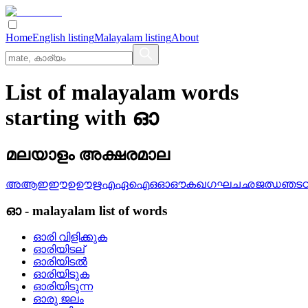
Home
English listing
Malayalam listing
About
List of malayalam words
starting with ഓ
മലയാളം അക്ഷരമാല
അ
ആ
ഇ
ഈ
ഉ
ഊ
ഋ
എ
ഏ
ഐ
ഒ
ഓ
ഔ
ക
ഖ
ഗ
ഘ
ച
ഛ
ജ
ഝ
ഞ
ട
ഓ
-
malayalam
list of words
ഓരി വിളിക്കുക
ഓരിയിടല്
ഓരിയിടല്‍
ഓരിയിടുക
ഓരിയിടുന്ന
ഓരു ജലം