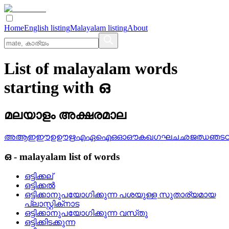
Home
English listing
Malayalam listing
About
List of malayalam words
starting with ഒ
മലയാളം അക്ഷരമാല
അ
ആ
ഇ
ഈ
ഉ
ഊ
ഋ
എ
ഏ
ഐ
ഒ
ഓ
ഔ
ക
ഖ
ഗ
ഘ
ച
ഛ
ജ
ഝ
ഞ
ട
ഒ
-
malayalam
list of words
ഒട്ടിക്കല്
ഒട്ടിക്കല്‍
ഒട്ടിക്കാനുപയോഗിക്കുന്ന പശയുള്ള സുതാര്യമായ
പ്ലാസ്റ്റിക്‌നാട
ഒട്ടിക്കാനുപയോഗിക്കുന്ന വസ്‌തു
ഒട്ടിക്കിടക്കുന്ന