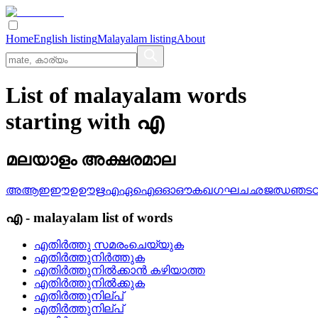
Home
English listing
Malayalam listing
About
List of malayalam words
starting with എ
മലയാളം അക്ഷരമാല
അ
ആ
ഇ
ഈ
ഉ
ഊ
ഋ
എ
ഏ
ഐ
ഒ
ഓ
ഔ
ക
ഖ
ഗ
ഘ
ച
ഛ
ജ
ഝ
ഞ
ട
എ
-
malayalam
list of words
എതിര്‍ത്തു സമരംചെയ്യുക
എതിര്‍ത്തുനിര്‍ത്തുക
എതിര്‍ത്തുനില്‍ക്കാന്‍ കഴിയാത്ത
എതിര്‍ത്തുനില്‍ക്കുക
എതിര്‍ത്തുനില്‌പ്
എതിര്‍ത്തുനില്പ്