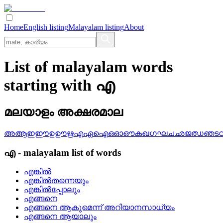
Home
English listing
Malayalam listing
About
List of malayalam words
starting with എ
മലയാളം അക്ഷരമാല
അ
ആ
ഇ
ഈ
ഉ
ഊ
ഋ
എ
ഏ
ഐ
ഒ
ഓ
ഔ
ക
ഖ
ഗ
ഘ
ച
ഛ
ജ
ഝ
ഞ
ട
എ
-
malayalam
list of words
എങ്കില്‍
എങ്കില്‍തന്നെയും
എങ്കില്‍പ്പോലും
എങ്ങനെ
എങ്ങനെ ആകുമെന്ന്‌ അറിയാനസാധ്യം
എങ്ങനെ ആയാലും