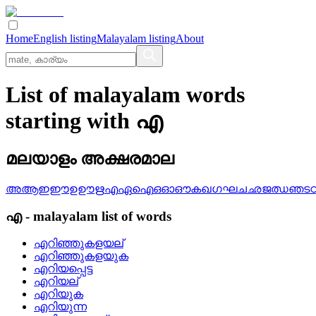
Home
English listing
Malayalam listing
About
List of malayalam words
starting with എ
മലയാളം അക്ഷരമാല
അ
ആ
ഇ
ഈ
ഉ
ഊ
ഋ
എ
ഏ
ഐ
ഒ
ഓ
ഔ
ക
ഖ
ഗ
ഘ
ച
ഛ
ജ
ഝ
ഞ
ട
എ
-
malayalam
list of words
എറിഞ്ഞുകളയല്
എറിഞ്ഞുകളയുക
എറിയപ്പെട്ട
എറിയല്
എറിയുക
എറിയുന്ന