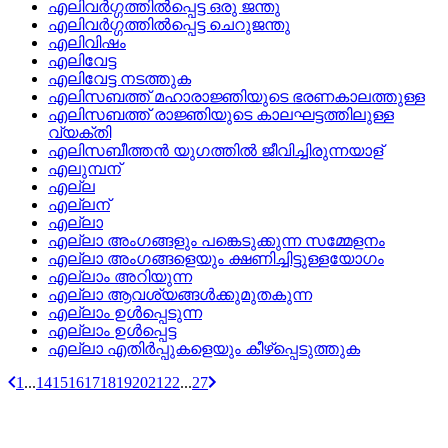
എലിവര്‍ഗ്ഗത്തില്‍പ്പെട്ട ഒരു ജന്തു
എലിവര്‍ഗ്ഗത്തില്‍പ്പെട്ട ചെറുജന്തു
എലിവിഷം
എലിവേട്ട
എലിവേട്ട നടത്തുക
എലിസബത്ത്‌ മഹാരാജ്ഞിയുടെ ഭരണകാലത്തുള്ള
എലിസബത്ത്‌ രാജ്ഞിയുടെ കാലഘട്ടത്തിലുള്ള
വ്യക്തി
എലിസബീത്തന്‍ യുഗത്തില്‍ ജീവിച്ചിരുന്നയാള്
എലുമ്പന്
എല്ല
എല്ലന്
എല്ലാ
എല്ലാ അംഗങ്ങളും പങ്കെടുക്കുന്ന സമ്മേളനം
എല്ലാ അംഗങ്ങളെയും ക്ഷണിച്ചിട്ടുള്ളയോഗം
എല്ലാം അറിയുന്ന
എല്ലാ ആവശ്യങ്ങള്‍ക്കുമുതകുന്ന
എല്ലാം ഉള്‍പ്പെടുന്ന
എല്ലാം ഉള്‍പ്പെട്ട
എല്ലാ എതിര്‍പ്പുകളെയും കീഴ്‌പ്പെടുത്തുക
1
...
14
15
16
17
18
19
20
21
22
...
27