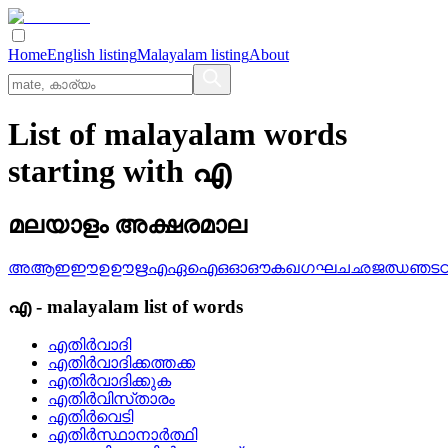
Home
English listing
Malayalam listing
About
List of malayalam words
starting with എ
മലയാളം അക്ഷരമാല
അ
ആ
ഇ
ഈ
ഉ
ഊ
ഋ
എ
ഏ
ഐ
ഒ
ഓ
ഔ
ക
ഖ
ഗ
ഘ
ച
ഛ
ജ
ഝ
ഞ
ട
എ
-
malayalam
list of words
എതിര്‍വാദി
എതിര്‍വാദിക്കത്തക്ക
എതിര്‍വാദിക്കുക
എതിര്‍വിസ്‌താരം
എതിര്‍വെടി
എതിര്‍സ്ഥാനാര്‍ത്ഥി