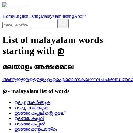
Home
English listing
Malayalam listing
About
List of malayalam words
starting with ഉ
മലയാളം അക്ഷരമാല
അ
ആ
ഇ
ഈ
ഉ
ഊ
ഋ
എ
ഏ
ഐ
ഒ
ഓ
ഔ
ക
ഖ
ഗ
ഘ
ച
ഛ
ജ
ഝ
ഞ
ട
ഉ
-
malayalam
list of words
ഉടച്ചുതകര്‍ക്കുക
ഉടച്ചുവാര്‍ക്കുക
ഉടഞ്ഞ കപ്പലിന്റെ ഉടല്
ഉടഞ്ഞ കപ്പല്
ഉടഞ്ഞ കപ്പല്‍
ഉടഞ്ഞ മണ്‍പാത്രം