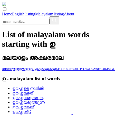
Home
English listing
Malayalam listing
About
List of malayalam words
starting with ഉ
മലയാളം അക്ഷരമാല
അ
ആ
ഇ
ഈ
ഉ
ഊ
ഋ
എ
ഏ
ഐ
ഒ
ഓ
ഔ
ക
ഖ
ഗ
ഘ
ച
ഛ
ജ
ഝ
ഞ
ട
ഉ
-
malayalam
list of words
ഉറപ്പുള്ള സ്ഥിതി
ഉറപ്പുള്ളത്
ഉറപ്പുവരുത്തുക
ഉറപ്പുവരുത്തുന്ന
ഉറപ്പുവാക്ക്
ഉറപ്പുശീട്ട്