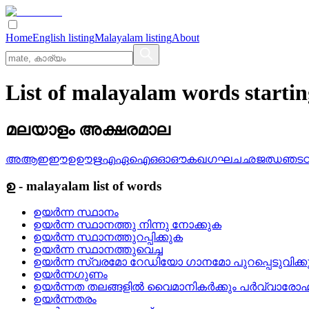
Home
English listing
Malayalam listing
About
List of malayalam words starti
മലയാളം അക്ഷരമാല
അ
ആ
ഇ
ഈ
ഉ
ഊ
ഋ
എ
ഏ
ഐ
ഒ
ഓ
ഔ
ക
ഖ
ഗ
ഘ
ച
ഛ
ജ
ഝ
ഞ
ട
ഉ
-
malayalam
list of words
ഉയര്‍ന്ന സ്ഥാനം
ഉയര്‍ന്ന സ്ഥാനത്തു നിന്നു നോക്കുക
ഉയര്‍ന്ന സ്ഥാനത്തുറപ്പിക്കുക
ഉയര്‍ന്ന സ്ഥാനത്തുവെച്ച
ഉയര്‍ന്ന സ്വരമോ റേഡിയോ ഗാനമോ പുറപ്പെടുവിക്കുന
ഉയര്‍ന്നഗുണം
ഉയര്‍ന്നത തലങ്ങളില്‍ വൈമാനികര്‍ക്കും പര്‍വ്വാരോ
ഉയര്‍ന്നതരം