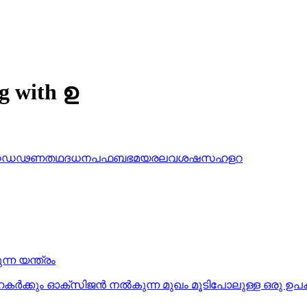
ng with ഉ
ഠ
ഡ
ഢ
ണ
ത
ഥ
ദ
ധ
ന
പ
ഫ
ബ
ഭ
മ
യ
ര
ല
വ
ശ
ഷ
സ
ഹ
ള
റ
്ന യന്ത്രം
ഹകര്‍ക്കും ഓക്‌സിജന്‍ നല്‍കുന്ന മുഖം മൂടിപോലുള്ള ഒരു 