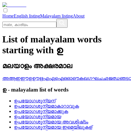
Home
English listing
Malayalam listing
About
List of malayalam words
starting with ഉ
മലയാളം അക്ഷരമാല
അ
ആ
ഇ
ഈ
ഉ
ഊ
ഋ
എ
ഏ
ഐ
ഒ
ഓ
ഔ
ക
ഖ
ഗ
ഘ
ച
ഛ
ജ
ഝ
ഞ
ട
ഉ
-
malayalam
list of words
ഉപയോഗശൂന്യന്
ഉപയോഗശൂന്യമാകാറാവുക
ഉപയോഗശൂന്യമാക്കുക
ഉപയോഗശൂന്യമായ
ഉപയോഗശൂന്യമായ അവശിഷ്‌ടം
ഉപയോഗശൂന്യമായ ഇമെയിലുകള്