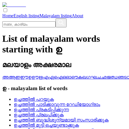
Home
English listing
Malayalam listing
About
List of malayalam words
starting with ഉ
മലയാളം അക്ഷരമാല
അ
ആ
ഇ
ഈ
ഉ
ഊ
ഋ
എ
ഏ
ഐ
ഒ
ഓ
ഔ
ക
ഖ
ഗ
ഘ
ച
ഛ
ജ
ഝ
ഞ
ട
ഉ
-
malayalam
list of words
ഉച്ചത്തില്‍ പറയുക
ഉച്ചത്തില്‍ പാടിക്കാവുന്ന റേഡിയോഗ്രാം
ഉച്ചത്തില്‍ പ്രകടിപ്പിക്കുന്ന
ഉച്ചത്തില്‍ പ്രലപിക്കുക
ഉച്ചത്തില്‍ ബുദ്ധിശൂന്യമായി സംസാരിക്കുക
ഉച്ചത്തില്‍ മുട്ടി ഒച്ചയുണ്ടാക്കുക