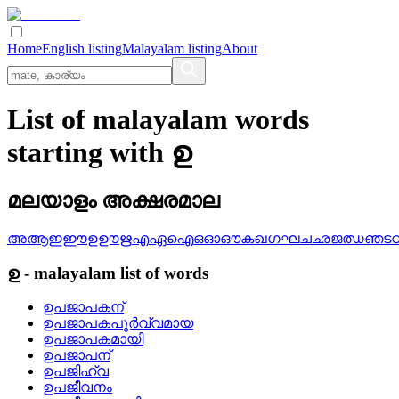
Home
English listing
Malayalam listing
About
List of malayalam words
starting with ഉ
മലയാളം അക്ഷരമാല
അ
ആ
ഇ
ഈ
ഉ
ഊ
ഋ
എ
ഏ
ഐ
ഒ
ഓ
ഔ
ക
ഖ
ഗ
ഘ
ച
ഛ
ജ
ഝ
ഞ
ട
ഉ
-
malayalam
list of words
ഉപജാപകന്
ഉപജാപകപൂര്‍വ്വമായ
ഉപജാപകമായി
ഉപജാപന്
ഉപജിഹ്വ
ഉപജീവനം