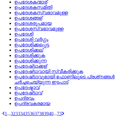
ഉപദേശകന്മാര്
ഉപദേശകസമിതി
ഉപദേശകസ്വഭാവമുള്ള
ഉപദേശങ്ങള്
ഉപദേശരൂപമായ
ഉപദേശസ്വഭാവമുള്ള
ഉപദേശി
ഉപദേശി വര്‍ഗ്ഗം
ഉപദേശിക്കപ്പെട്ട
ഉപദേശിക്കല്
ഉപദേശിക്കുക
ഉപദേശിക്കുന്ന
ഉപദേഷ്‌ടാക്കള്
ഉപദേഷ്‌ടാവായി സ്വീകരിക്കുക
ഉപദേഷ്‌ടാവുമായി ഫോണിലൂടെ പ്രശ്‌നങ്ങള്‍
ചര്‍ച്ചചെയ്യുന്ന ഇടപാട്
ഉപദേഷ്ടാവ്
ഉപദേഷ്‌ടാവ്
ഉപദ്രവം
ഉപദ്രവകരമായ
1
...
32
33
34
35
36
37
38
39
40
...
73