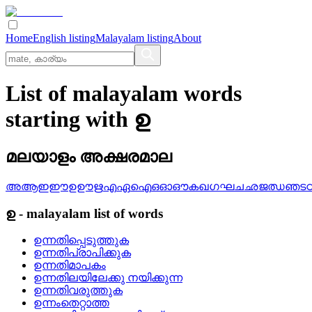
Home
English listing
Malayalam listing
About
List of malayalam words
starting with ഉ
മലയാളം അക്ഷരമാല
അ
ആ
ഇ
ഈ
ഉ
ഊ
ഋ
എ
ഏ
ഐ
ഒ
ഓ
ഔ
ക
ഖ
ഗ
ഘ
ച
ഛ
ജ
ഝ
ഞ
ട
ഉ
-
malayalam
list of words
ഉന്നതിപ്പെടുത്തുക
ഉന്നതിപ്രാപിക്കുക
ഉന്നതിമാപകം
ഉന്നതിലയിലേക്കു നയിക്കുന്ന
ഉന്നതിവരുത്തുക
ഉന്നംതെറ്റാത്ത