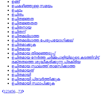
ഉങ്ങ്
ഉചകഴിഞ്ഞുളള സമയം
ഉചഥം
ഉചിതം
ഉചിതജ്ഞത
ഉചിതജ്ഞതത
ഉചിതനായ
ഉചിതന്
ഉചിതമല്ലാത്ത
ഉചിതമല്ലാത്ത പേരുപയോഗിക്കല്
ഉചിതമാക്കുക
ഉചിതമായ
ഉചിതമായ തിരഞ്ഞെടുപ്പ്
ഉചിതമായ നേര്‍ത്ത ചര്‍മ്മപാളിയിലൂടെ കടത്തിവിട്ട്‌
രക്തതത്തെ ശുദ്ധീകരിക്കുന്ന പ്രക്രിയ
ഉചിതമായ സ്ഥലത്ത്‌ താമസിക്കാത്ത
ഉചിതമായത്
ഉചിതമായി
ഉചിതമായി പ്രവര്‍ത്തിക്കുക
ഉചിതമായി സ്ഥാപിക്കുക
1
2
3
4
5
6
...
73