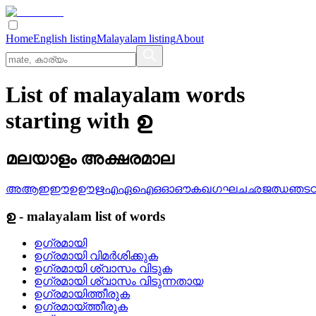
Home
English listing
Malayalam listing
About
List of malayalam words
starting with ഉ
മലയാളം അക്ഷരമാല
അ
ആ
ഇ
ഈ
ഉ
ഊ
ഋ
എ
ഏ
ഐ
ഒ
ഓ
ഔ
ക
ഖ
ഗ
ഘ
ച
ഛ
ജ
ഝ
ഞ
ട
ഉ
-
malayalam
list of words
ഉഗ്രമായി
ഉഗ്രമായി വിമര്‍ശിക്കുക
ഉഗ്രമായി ശ്വാസം വിടുക
ഉഗ്രമായി ശ്വാസം വിടുന്നതായ
ഉഗ്രമായിത്തീരുക
ഉഗ്രമായ്‌ത്തീരുക