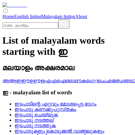
Home
English listing
Malayalam listing
About
List of malayalam words
starting with ഇ
മലയാളം അക്ഷരമാല
അ
ആ
ഇ
ഈ
ഉ
ഊ
ഋ
എ
ഏ
ഐ
ഒ
ഓ
ഔ
ക
ഖ
ഗ
ഘ
ച
ഛ
ജ
ഝ
ഞ
ട
ഇ
-
malayalam
list of words
ഇടപാടിന്റെ ഏറ്റവും മോശപ്പെട്ട ഭാഗം
ഇടപാടു കണക്കുപുസ്‌തകം
ഇടപാടു ചെയ്യുക
ഇടപാടു നടത്തല്
ഇടപാടു നടത്തുക
ഇടപാടുകളും കൊടുക്കല്‍ വാങ്ങലുകളും