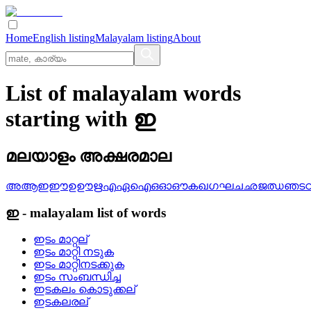
Home
English listing
Malayalam listing
About
List of malayalam words
starting with ഇ
മലയാളം അക്ഷരമാല
അ
ആ
ഇ
ഈ
ഉ
ഊ
ഋ
എ
ഏ
ഐ
ഒ
ഓ
ഔ
ക
ഖ
ഗ
ഘ
ച
ഛ
ജ
ഝ
ഞ
ട
ഇ
-
malayalam
list of words
ഇടം മാറ്റല്
ഇടം മാറ്റി നടുക
ഇടം മാറ്റിനടക്കുക
ഇടം സംബന്ധിച്ച
ഇടകലം കൊടുക്കല്
ഇടകലരല്