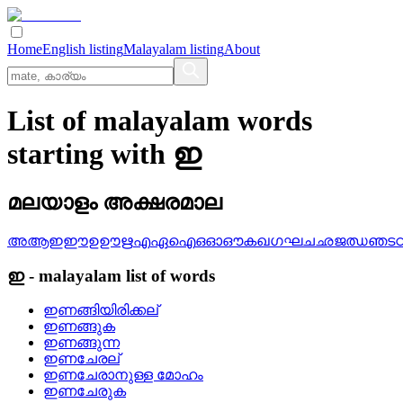
Home
English listing
Malayalam listing
About
List of malayalam words
starting with ഇ
മലയാളം അക്ഷരമാല
അ
ആ
ഇ
ഈ
ഉ
ഊ
ഋ
എ
ഏ
ഐ
ഒ
ഓ
ഔ
ക
ഖ
ഗ
ഘ
ച
ഛ
ജ
ഝ
ഞ
ട
ഇ
-
malayalam
list of words
ഇണങ്ങിയിരിക്കല്
ഇണങ്ങുക
ഇണങ്ങുന്ന
ഇണചേരല്
ഇണചേരാനുള്ള മോഹം
ഇണചേരുക