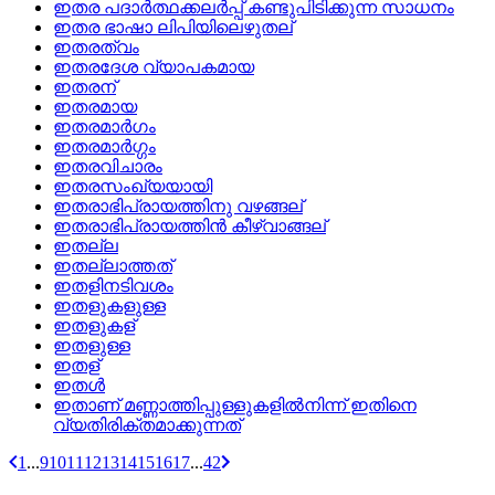
ഇതര പദാര്‍ത്ഥക്കലര്‍പ്പ്‌ കണ്ടുപിടിക്കുന്ന സാധനം
ഇതര ഭാഷാ ലിപിയിലെഴുതല്
ഇതരത്വം
ഇതരദേശ വ്യാപകമായ
ഇതരന്
ഇതരമായ
ഇതരമാര്‍ഗം
ഇതരമാര്‍ഗ്ഗം
ഇതരവിചാരം
ഇതരസംഖ്യയായി
ഇതരാഭിപ്രായത്തിനു വഴങ്ങല്
ഇതരാഭിപ്രായത്തിന്‍ കീഴ്‌വാങ്ങല്
ഇതല്ല
ഇതല്ലാത്തത്
ഇതളിനടിവശം
ഇതളുകളുള്ള
ഇതളുകള്
ഇതളുള്ള
ഇതള്
ഇതള്‍
ഇതാണ്‌ മണ്ണാത്തിപ്പുള്ളുകളില്‍നിന്ന്‌ ഇതിനെ
വ്യതിരിക്തമാക്കുന്നത്
1
...
9
10
11
12
13
14
15
16
17
...
42