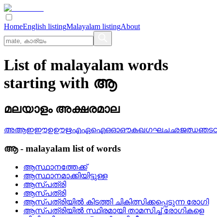
Home
English listing
Malayalam listing
About
List of malayalam words
starting with ആ
മലയാളം അക്ഷരമാല
അ
ആ
ഇ
ഈ
ഉ
ഊ
ഋ
എ
ഏ
ഐ
ഒ
ഓ
ഔ
ക
ഖ
ഗ
ഘ
ച
ഛ
ജ
ഝ
ഞ
ട
ആ
-
malayalam
list of words
ആസ്ഥാനത്തേക്ക്
ആസ്ഥാനമാക്കിയിട്ടുള്ള
ആസ്‌പത്രി
ആസ്പത്രി
ആസ്‌പത്രിയില്‍ കിടത്തി ചികിത്സിക്കപ്പെടുന്ന രോഗി
ആസ്‌പത്രിയില്‍ സ്ഥിരമായി താമസിച്ച്‌ രോഗികളെ