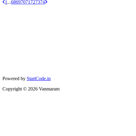
1
...
68
69
70
71
72
73
74
Powered by
StartCode.in
Copyright ©
2026
Vanmaram