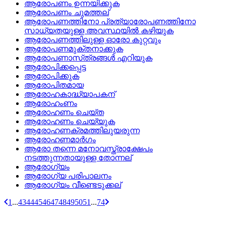
ആരോപണം ഉന്നയിക്കുക
ആരോപണം ചുമത്തല്
ആരോപണത്തിനോ പ്രത്യാരോപണത്തിനോ
സാധ്യതയുള്ള അവസ്ഥയില്‍ കഴിയുക
ആരോപണത്തിലുള്ള ഓരോ കുറ്റവും
ആരോപണമുക്തനാക്കുക
ആരോപണാസ്‌ത്രങ്ങള്‍ എറിയുക
ആരോപിക്കപ്പെട്ട
ആരോപിക്കുക
ആരോപിതമായ
ആരോഹകാദ്ധ്യാപകന്
ആരോഹംണം
ആരോഹണം ചെയ്‌ത
ആരോഹണം ചെയ്യുക
ആരോഹണക്രമത്തിലുയരുന്ന
ആരോഹണമാര്‍ഗം
ആരോ തന്നെ മനോവസ്ത്രാക്ഷേപം
നടത്തുന്നതായുള്ള തോന്നല്
ആരോഗ്യം
ആരോഗ്യ പരിപാലനം
ആരോഗ്യം വീണ്ടെടുക്കല്
1
...
43
44
45
46
47
48
49
50
51
...
74