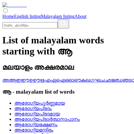
Home
English listing
Malayalam listing
About
List of malayalam words
starting with ആ
മലയാളം അക്ഷരമാല
അ
ആ
ഇ
ഈ
ഉ
ഊ
ഋ
എ
ഏ
ഐ
ഒ
ഓ
ഔ
ക
ഖ
ഗ
ഘ
ച
ഛ
ജ
ഝ
ഞ
ട
ആ
-
malayalam
list of words
ആരോഗ്യപൂര്‍ണ്ണമായ
ആരോഗ്യപ്രദം
ആരോഗ്യപ്രദമായ
ആരോഗ്യപ്രാര്‍ത്ഥനാപാനം
ആരോഗ്യഭക്ഷണം
ആരോഗ്യമന്ദിരം