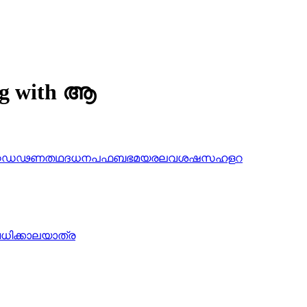
ing with ആ
ഠ
ഡ
ഢ
ണ
ത
ഥ
ദ
ധ
ന
പ
ഫ
ബ
ഭ
മ
യ
ര
ല
വ
ശ
ഷ
സ
ഹ
ള
റ
വധിക്കാലയാത്ര