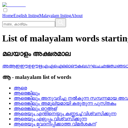
Home
English listing
Malayalam listing
About
List of malayalam words start
മലയാളം അക്ഷരമാല
അ
ആ
ഇ
ഈ
ഉ
ഊ
ഋ
എ
ഏ
ഐ
ഒ
ഓ
ഔ
ക
ഖ
ഗ
ഘ
ച
ഛ
ജ
ഝ
ഞ
ട
ആ
-
malayalam
list of words
ആരെ
ആരെങ്കിലും
ആരെങ്കിലും അനുവദിച്ചു നല്‍കുന്ന സമ്പന്നമായ അ
ആരെങ്കിലും അമൂല്യമായി കരുതുന്ന പുസ്‌തകം
ആരെങ്കിലും ഒറ്റആള്
ആരെയും എന്തിനെയും കണ്ണടച്ച് വിശ്വസിക്കുന്ന
ആരെയും എളുപ്പം വിശ്വസിക്കുന്ന
ആരെയും വേദനിപ്പിക്കാത്ത വിമര്‍ശകന്