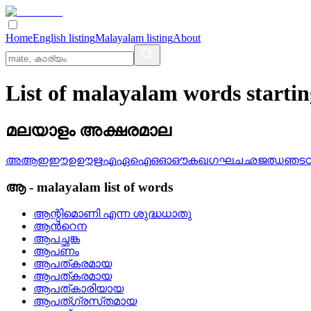
Home
English listing
Malayalam listing
About
List of malayalam words start
മലയാളം അക്ഷരമാല
അ
ആ
ഇ
ഈ
ഉ
ഊ
ഋ
എ
ഏ
ഐ
ഒ
ഓ
ഔ
ക
ഖ
ഗ
ഘ
ച
ഛ
ജ
ഝ
ഞ
ട
ആ
-
malayalam
list of words
ആന്റിമൊണി എന്ന ശുദ്ധധാതു
ആന്‍റെന
ആപച്ഛങ്ക
ആപണം
ആപത്‌കരമായ
ആപത്കരമായ
ആപത്കാരിയായ
ആപത്‌ഗ്രസ്‌തമായ