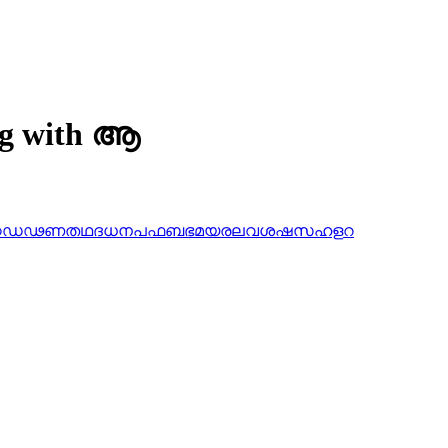
ing with ആ
ഠ
ഡ
ഢ
ണ
ത
ഥ
ദ
ധ
ന
പ
ഫ
ബ
ഭ
മ
യ
ര
ല
വ
ശ
ഷ
സ
ഹ
ള
റ