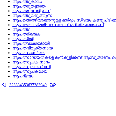
ആപത്തുകാലം
ആപത്തുതട്ടാത്ത
ആപത്തുനേരിട്ടവന്
ആപത്തുവരുത്തുന്ന
ആപത്തൊഴിവാക്കാനുള്ള മാര്‍ഗ്ഗം സ്വയം കണ്ടുപിടിക്
ആപത്തോ പ്രതിബന്ധമോ നീങ്ങിയിരിക്കായാണ്
ആപത്ത്
ആപത്ത്‌കാലം
ആപത്ഭീതി
ആപത്‌വാക്യമായി
ആപത്‌വിമുക്തനായ
ആപത്സംഭവ്യത
ആപത്സാദ്ധ്യതകളെ മുന്‍കൂട്ടിക്കണ്ട്‌ ആസൂത്രണം 
ആപത്സൂചക നാദം
ആപത്സൂചകധ്വനി
ആപത്സൂചകമായ
ആപദ്‌ഭയം
1
...
32
33
34
35
36
37
38
39
40
...
74