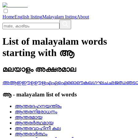
Home
English listing
Malayalam listing
About
List of malayalam words
starting with ആ
മലയാളം അക്ഷരമാല
അ
ആ
ഇ
ഈ
ഉ
ഊ
ഋ
എ
ഏ
ഐ
ഒ
ഓ
ഔ
ക
ഖ
ഗ
ഘ
ച
ഛ
ജ
ഝ
ഞ
ട
ആ
-
malayalam
list of words
ആന്തരദഹനയന്ത്രം
ആന്തരനിരോധനം
ആന്തരമായ
ആന്തരര്‍ത്ഥമായ
ആന്തരവാഹിനീ കല
ആന്തരാര്‍ത്ഥം